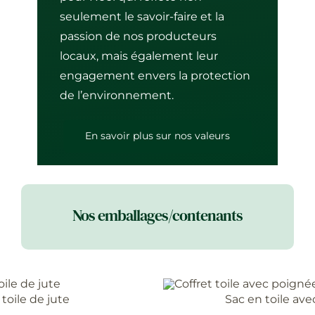
seulement le savoir-faire et la
passion de nos producteurs
locaux, mais également leur
engagement envers la protection
de l’environnement.
En savoir plus sur nos valeurs
Nos emballages/contenants
toile de jute
Sac en toile av