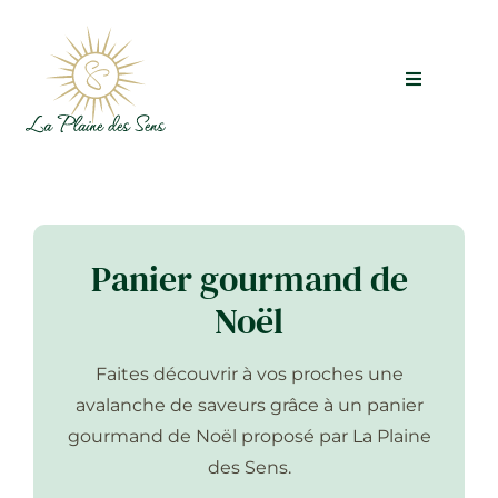
Passer
au
contenu
Toggle
Navigatio
Coffrets cadeaux
Nos valeurs
Panier gourmand de
À propos
Noël
Contact
Faites découvrir à vos proches une
avalanche de saveurs grâce à un panier
gourmand de Noël proposé par La Plaine
des Sens.