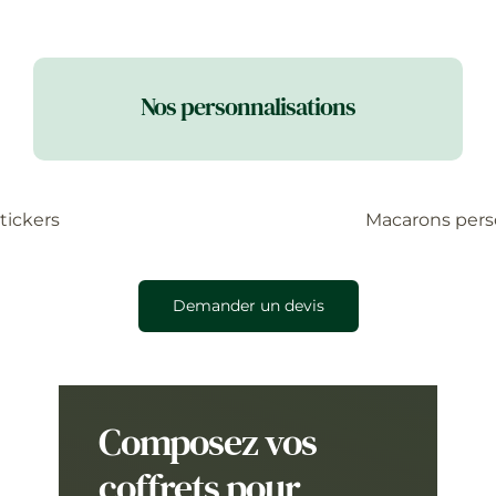
Nos personnalisations
tickers
Macarons pers
Demander un devis
Composez vos
coffrets pour