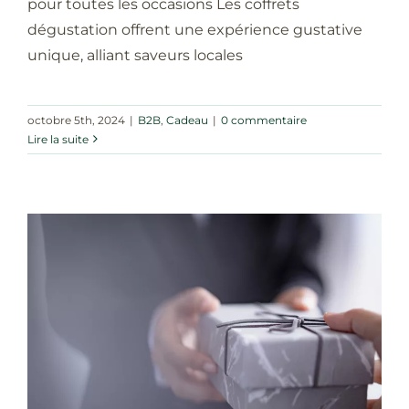
pour toutes les occasions Les coffrets
dégustation offrent une expérience gustative
unique, alliant saveurs locales
octobre 5th, 2024
|
B2B
,
Cadeau
|
0 commentaire
Lire la suite
Panier cadeau d’entreprise B2B : De
quoi est-il composé ?
B2B
Cadeau
News